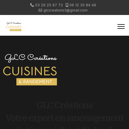
03 29 25 87 73
06 12 35 84 49
glccreations1@gmail.com
GLC Créations
Votre expert en aménagement