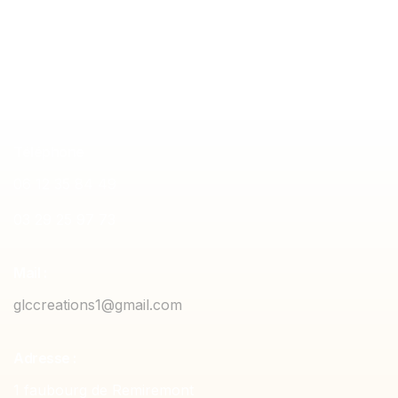
sur mesure
Meuble de ran
Téléphone
06 12 35 84 49
03 29 25 97 73
Mail :
glccreations1@gmail.com
Adresse :
1 faubourg de Remiremont